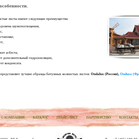
особенности.
истые листы имеют следующие преимущества:
уровень шумопоглощения;
с;
становке;
ет;
жит асбеста;
ет дополнительный гидроизоляции;
ет конденсата.
представляет лучшие образцы битумных волнистых листов:
Ondalux (Россия),
Ondura (Фр
О КОМПАНИИ
КАТАЛОГ
ПРАЙС-ЛИСТ
ПАРТНЕРСТВО
КОНТАКТЫ