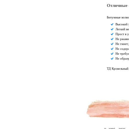
Отличные 
Битумные волн
Высокий 
Легкий ве
Прост в у
Не ржаве
Не гниет;
Не содер
Не требу
Не образу
ТД Кровельный 