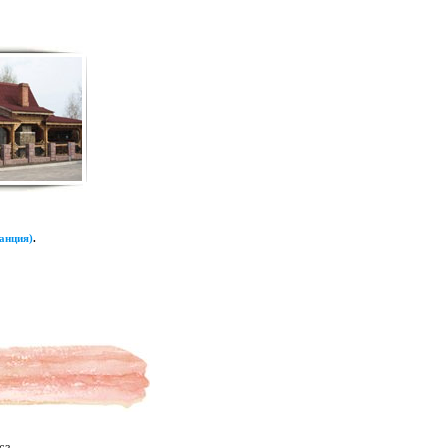
анция)
.