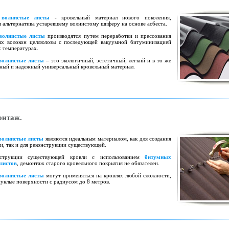
волнистые листы
- кровельный материал нового поколения,
 альтернатива устаревшему волнистому шиферу на основе асбеста.
волнистые листы
производятся путем переработки и прессования
их волокон целлюлозы с последующей вакуумной битуминизацией
 температурах.
волнистые листы
– это экологичный, эстетичный, легкий и в то же
чный и надежный универсальный кровельный материал.
онтаж.
волнистые листы
являются идеальным материалом, как для создания
и, так и для реконструкции существующей.
струкции существующей кровли с использованием
битумных
листов
, демонтаж старого кровельного покрытия не обязателен.
волнистые листы
могут применяться на кровлях любой сложности,
уклые поверхности с радиусом до 8 метров.