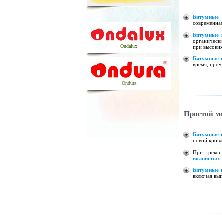
Битумные 
современная
Битумные 
органическ
Ondalux
при высоких
Битумные 
время, про
Ondura
Простой м
Битумные 
новой кровл
При рекон
волнистых 
Битумные 
включая вып