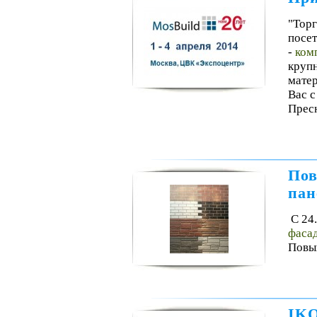
"Тор
посет
-
ком
круп
матер
Вас c
Пресн
Пов
пан
С 24
фасад
Повыш
IKO