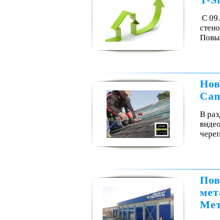
T-S
С 09
стено
Повы
Нов
Cam
В раз
видео
чере
Пов
мет
Мет