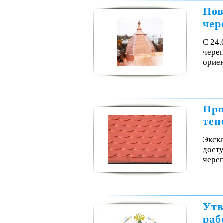
Пов
чер
С 24
чере
орие
Про
теп
Экск
досту
чере
Утв
раб