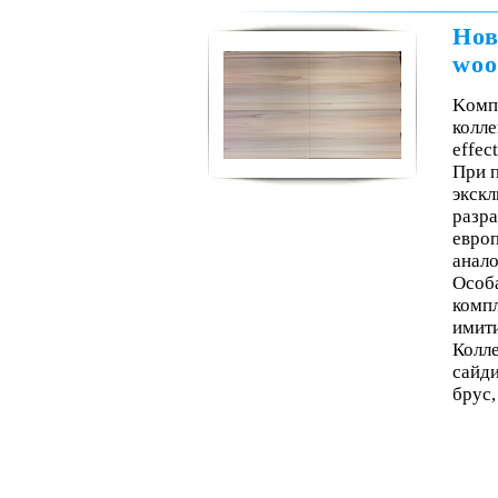
Нов
woo
Kомп
колле
effect
При п
экскл
разра
евро
анало
Особ
комп
имити
Колле
сайди
брус,