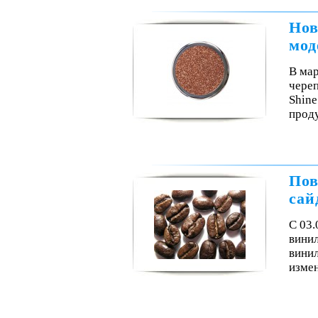
Нов
мод
В мар
чере
Shine
проду
Пов
сай
С 03.
винил
винил
изме