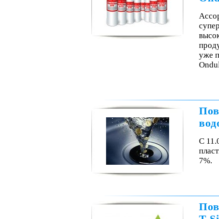
Ассор
супе
высо
прод
уже 
Ondu
Пов
вод
С 11.
пласт
7%.
Пов