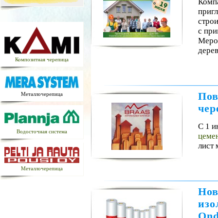
Комп
пригл
строи
с пр
Мероп
дере
Композитная черепица
Пов
Металлочерепица
чер
С 1 и
Водосточная система
цеме
лист
Металлочерепица
Нов
изо
Ond