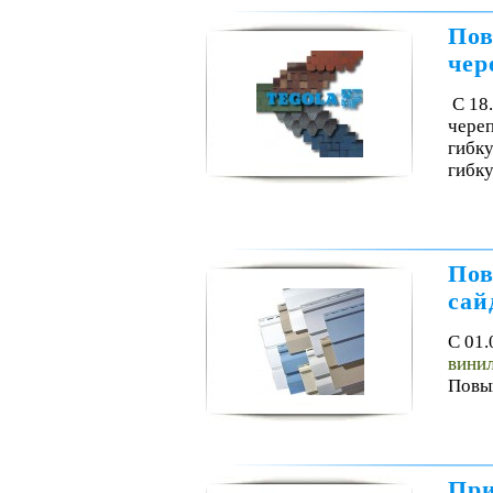
Пов
че
С 18
чере
гибку
гибку
Пов
сай
С 01.
винил
Повыш
При