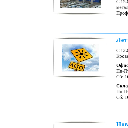
С 15
мета
Проф
Лет
С 12.
Крове
Офи
Пн-Пт
Сб: 1
Скла
Пн-Пт
Сб: 1
Нов