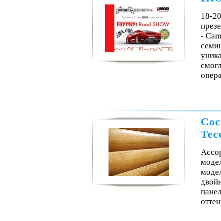
18-20
през
- Cam
семи
уника
смогл
опера
Сос
Tec
Ассор
модел
модел
двой
пане
оттен