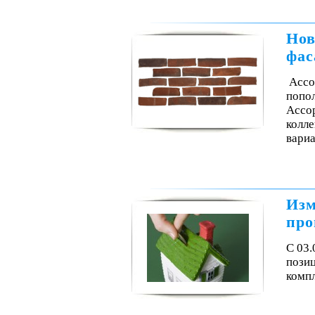
Нов
фас
Ассо
попол
Ассор
колле
вари
Изм
про
С 03.
пози
комп