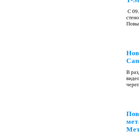
T-S
С 09
стено
Повы
Нов
Cam
В раз
видео
чере
Пов
мет
Мет