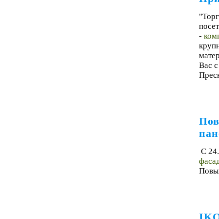
"Тор
посет
-
ком
круп
матер
Вас c
Пресн
Пов
пан
С 24
фасад
Повыш
IKO