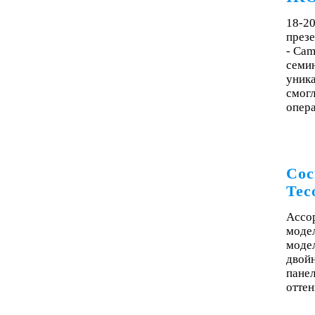
18-20
през
- Cam
семи
уника
смогл
опера
Сос
Tec
Ассор
модел
модел
двой
пане
оттен