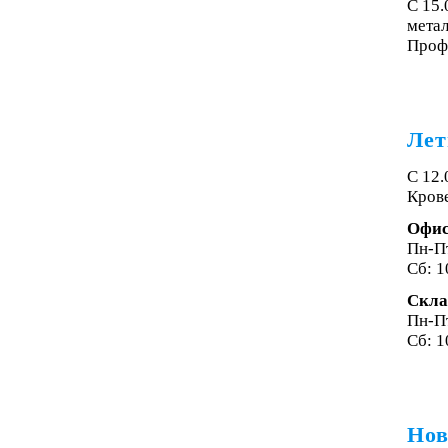
С 15
мета
Проф
Лет
С 12.
Крове
Офи
Пн-Пт
Сб: 1
Скла
Пн-Пт
Сб: 1
Нов