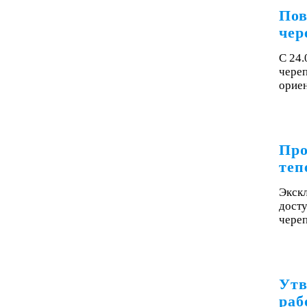
Пов
чер
С 24
чере
орие
Про
теп
Экск
досту
чере
Утв
раб