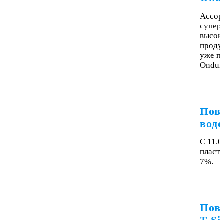
Ассор
супе
высо
прод
уже 
Ondu
Пов
вод
С 11.
пласт
7%.
Пов