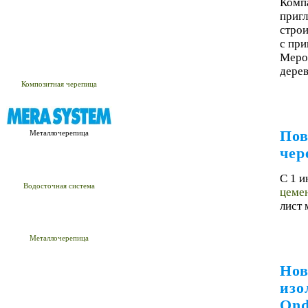
Комп
пригл
строи
с пр
Мероп
дере
Композитная черепица
Пов
Металлочерепица
чер
С 1 и
Водосточная система
цеме
лист
Металлочерепица
Нов
изо
Ond