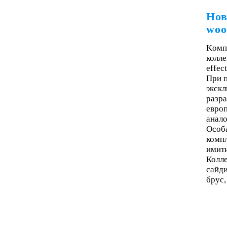
Нов
woo
Kомп
колле
effect
При п
экскл
разра
евро
анало
Особ
комп
имити
Колле
сайди
брус,