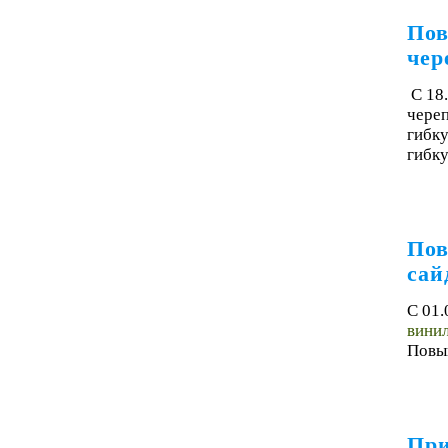
Пов
че
С 18
чере
гибку
гибку
Пов
сай
С 01.
винил
Повыш
При