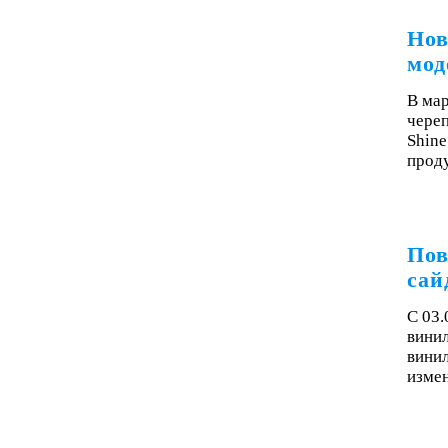
Нов
мод
В мар
чере
Shine
проду
Пов
сай
С 03.
винил
винил
изме