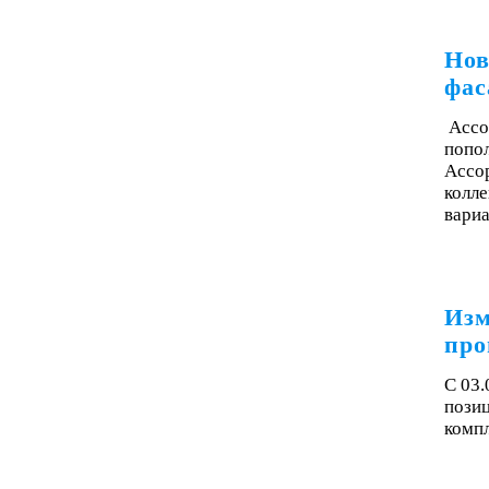
Нов
фас
Ассо
попол
Ассор
колле
вари
Изм
про
С 03.
пози
комп