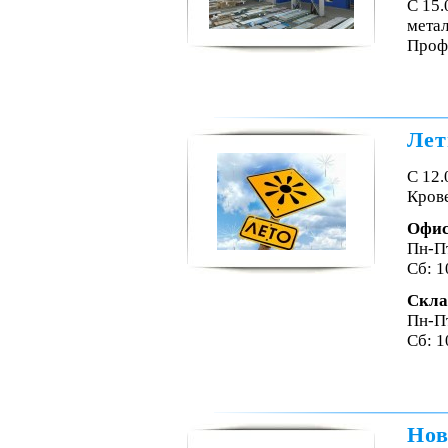
С 15
мета
Проф
Лет
С 12.
Крове
Офи
Пн-Пт
Сб: 1
Скла
Пн-Пт
Сб: 1
Нов