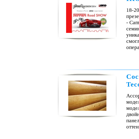
18-20
през
- Cam
семи
уника
смогл
опера
Сос
Tec
Ассор
модел
модел
двой
пане
оттен