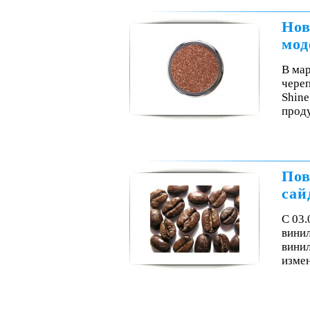
Нов
мод
В мар
чере
Shine
проду
Пов
сай
С 03.
винил
винил
изме