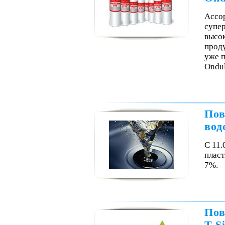
Ассор
супе
высо
прод
уже 
Ondu
Пов
вод
С 11.
пласт
7%.
Пов