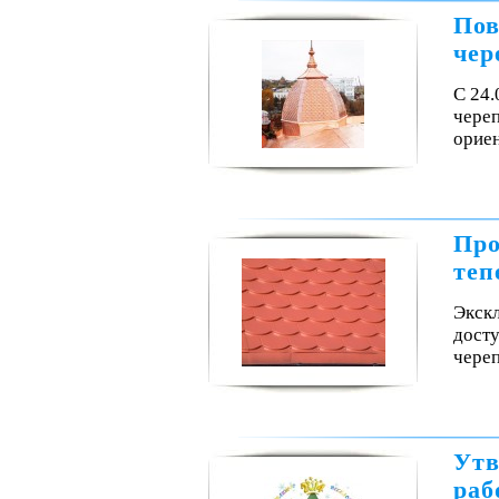
Пов
чер
С 24
чере
орие
Про
теп
Экск
досту
чере
Утв
раб