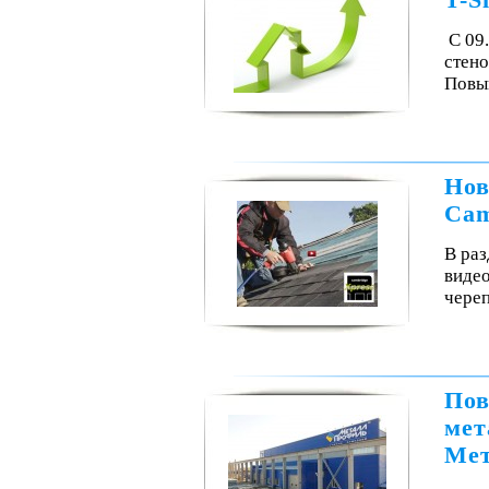
T-S
С 09
стено
Повы
Нов
Cam
В раз
видео
чере
Пов
мет
Мет