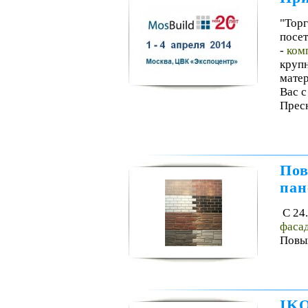
"Тор
посет
-
ком
круп
матер
Вас c
Пресн
Пов
пан
С 24
фасад
Повыш
IKO