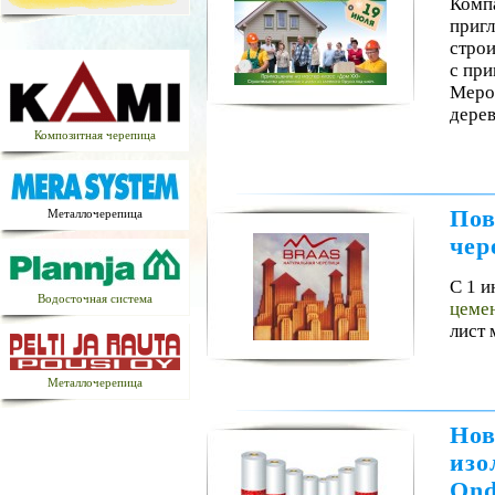
Комп
пригл
строи
с пр
Мероп
дере
Композитная черепица
Пов
Металлочерепица
чер
С 1 и
Водосточная система
цеме
лист
Металлочерепица
Нов
изо
Ond