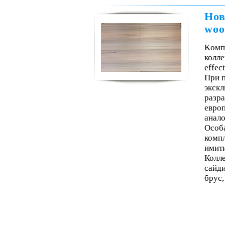
Нов
woo
Kомп
колле
effect
При п
экскл
разра
евро
анало
Особ
комп
имити
Колле
сайди
брус,