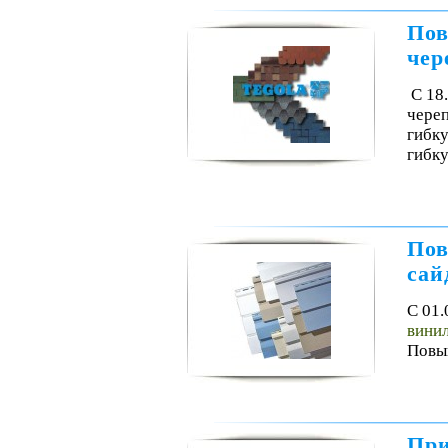
Пов
че
С 18
чере
гибку
гибку
Пов
сай
С 01.
винил
Повыш
При