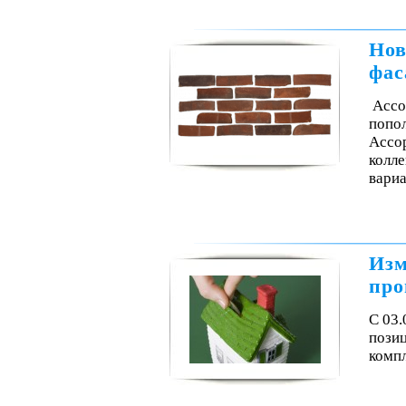
Нов
фас
Ассо
попол
Ассор
колле
вари
Изм
про
С 03.
пози
комп