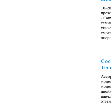
18-20
през
- Cam
семи
уника
смогл
опера
Сос
Tec
Ассор
модел
модел
двой
пане
оттен