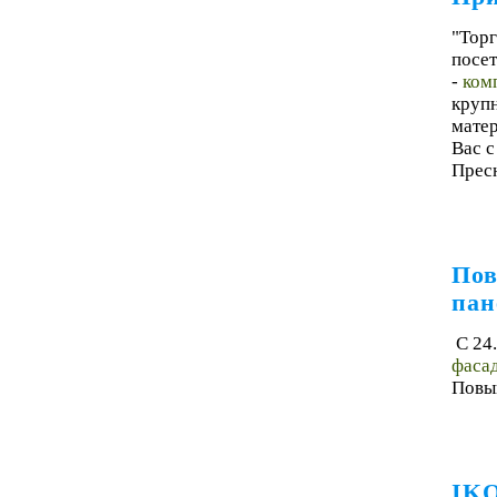
"Тор
посет
-
ком
круп
матер
Вас c
Пресн
Пов
пан
С 24
фасад
Повыш
IKO