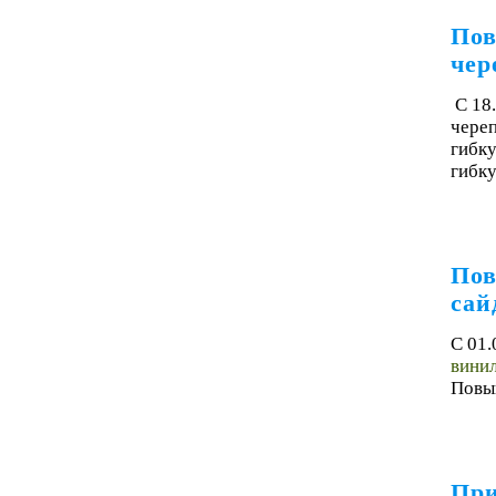
Пов
че
С 18
чере
гибку
гибку
Пов
сай
С 01.
винил
Повыш
При