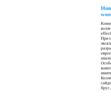
Нов
woo
Kомп
колле
effect
При п
экскл
разра
евро
анало
Особ
комп
имити
Колле
сайди
брус,