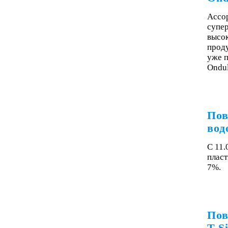
Ассор
супе
высо
прод
уже 
Ondu
Пов
вод
С 11.
пласт
7%.
Пов