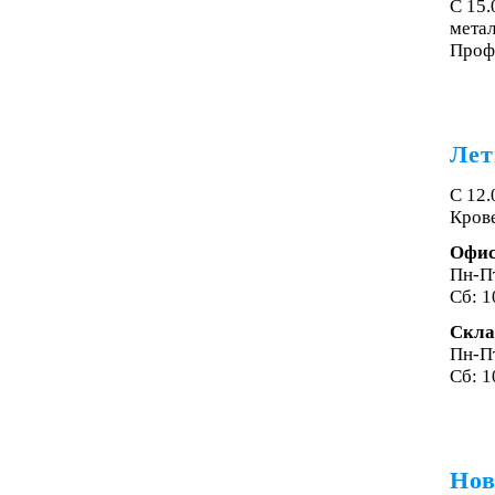
С 15
мета
Проф
Лет
С 12.
Крове
Офи
Пн-Пт
Сб: 1
Скла
Пн-Пт
Сб: 1
Нов