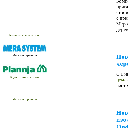
Комп
пригл
строи
с пр
Мероп
дере
Композитная черепица
Пов
Металлочерепица
чер
С 1 и
Водосточная система
цеме
лист
Металлочерепица
Нов
изо
Ond