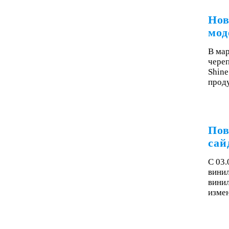
Нов
мод
В мар
чере
Shine
проду
Пов
сай
С 03.
винил
винил
изме