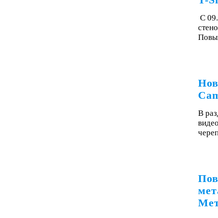
T-S
С 09
стено
Повы
Нов
Cam
В раз
видео
чере
Пов
мет
Мет