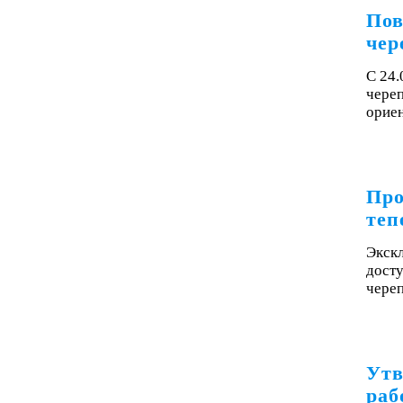
Пов
чер
С 24
чере
орие
Про
теп
Экск
досту
чере
Утв
раб