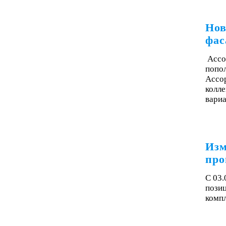
Нов
фас
Ассо
попол
Ассор
колле
вари
Изм
про
С 03.
пози
комп