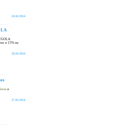
24.04.2014
OLA
TEGOLA.
тах и 15% на
18.04.2014
os
ecos
и
27.03.2014