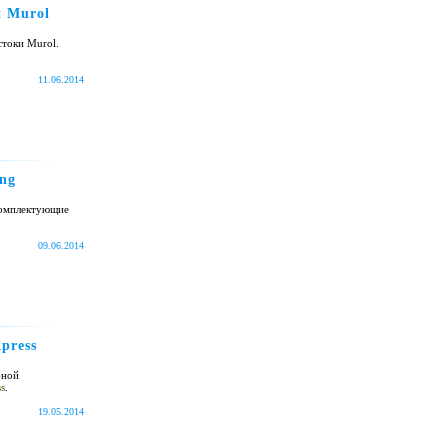
и Murol
стоки Murol.
11.06.2014
ng
комплектующие
09.06.2014
press
бной
s
.
19.05.2014