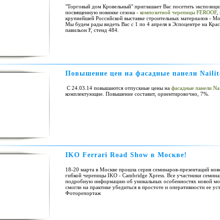
"Торговый дом Кровельный" приглашает Вас посетить экспозици
посвященную новинке сезона -
композитной черепицы FEROOF
,
крупнейшей Российской выставке строительных материалов - Mo
Мы будем рады видеть Вас c 1 по 4 апреля в Эспоцентре на Кра
павильон F, стенд 484.
Повышение цен на фасадные панели Nailit
С 24.03.14 повышаются отпускные цены на
фасадные панели Nai
комплектующие. Повышение составит, ориентировочно, 7%.
IKO Ferrari Road Show в Москве!
18-20 марта в Москве прошла серия семинаров-презентаций но
гибкой черепицы IKO - Cambridge Xpress. Все участники семин
подробную информацию об уникальных особенностях новой мод
смогли на практике убедиться в простоте и оперативности ее ус
Фоторепортаж