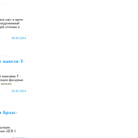
ок-хаус в цвете
линдрованный
ей оттенки и
06.03.2014
е панели T-
 панелями T -
лекции фасадных
 каталог.
05.03.2014
а Браас-
одукции
раас-ДСК 1.