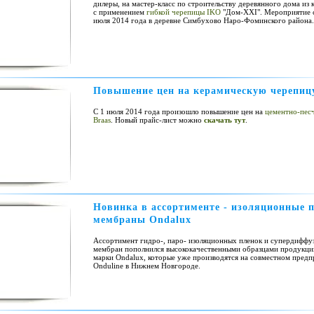
дилеры, на мастер-класс по строительству деревянного дома из 
с применением
гибкой черепицы IKO
"Дом-ХХI". Мероприятие 
июля 2014 года в деревне Симбухово Наро-Фоминского района.
Повышение цен на керамическую черепицу
С 1 июля 2014 года произошло повышение цен на
цементно-пес
Braas
. Новый прайс-лист можно
скачать тут
.
Новинка в ассортименте - изоляционные 
мембраны Ondalux
Ассортимент гидро-, паро- изоляционных пленок и супердифф
мембран пополнился высококачественными образцами продукци
марки Ondalux, которые уже производятся на совместном предп
Onduline в Нижнем Новгороде.