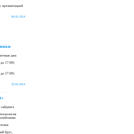
с презенетацией
06.05.2014
дники
ничные дни:
 до 17:00)
 до 17:00)
29.04.2014
t»
о сайдинга
 технология
ропейскими
ителем
ый брус,