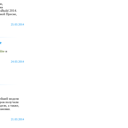
ю,
 на
sBuild 2014.
сной Пресне,
25.03.2014
e
lite
и
24.03.2014
вейшей модели
аров получили
ели, а также,
тановки.
21.03.2014