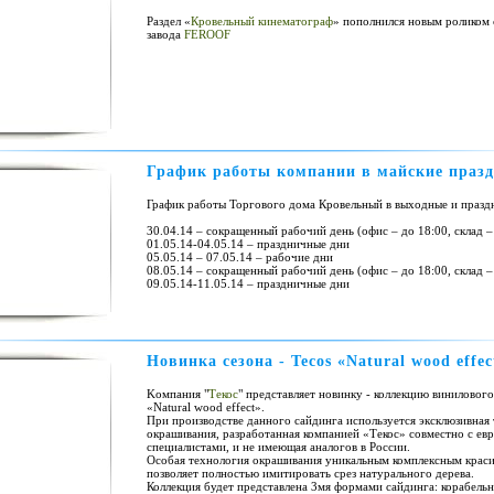
Раздел «
Кровельный кинематограф
» пополнился новым роликом 
завода
FEROOF
График работы компании в майские праз
График работы Торгового дома Кровельный в выходные и празд
30.04.14 – сокращенный рабочий день (офис – до 18:00, склад –
01.05.14-04.05.14 – праздничные дни
05.05.14 – 07.05.14 – рабочие дни
08.05.14 – сокращенный рабочий день (офис – до 18:00, склад –
09.05.14-11.05.14 – праздничные дни
Новинка сезона - Tecos «Natural wood effec
Kомпания "
Текос
" представляет новинку - коллекцию виниловог
«Natural wood effect».
При производстве данного сайдинга используется эксклюзивная
окрашивания, разработанная компанией «Текос» совместно с ев
специалистами, и не имеющая аналогов в России.
Особая технология окрашивания уникальным комплексным крас
позволяет полностью имитировать срез натурального дерева.
Коллекция будет представлена 3мя формами сайдинга: корабельн