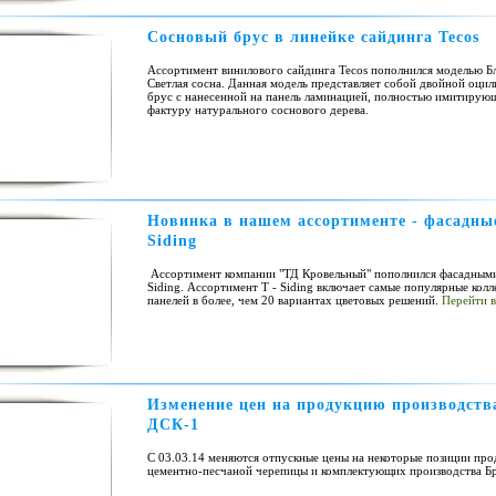
Сосновый брус в линейке сайдинга Tecos
Ассортимент винилового сайдинга Tecos пополнился моделью Бл
Светлая сосна. Данная модель представляет собой двойной оци
брус с нанесенной на панель ламинацией, полностью имитирующ
фактуру натурального соснового дерева.
Новинка в нашем ассортименте - фасадны
Siding
Ассортимент компании "ТД Кровельный" пополнился фасадными
Siding. Ассортимент T - Siding включает самые популярные кол
панелей в более, чем 20 вариантах цветовых решений.
Перейти в
Изменение цен на продукцию производств
ДСК-1
С 03.03.14 меняются отпускные цены на некоторые позиции пр
цементно-песчаной черепицы и комплектующих производства Б