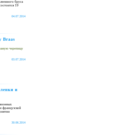
клеенного бруса
состоится 19
04.07.2014
 Braas
чаную черепицу
03.07.2014
пленки и
узионных
и французской
риятии
30.06.2014