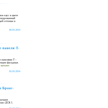
ок-хаус в цвете
линдрованный
ей оттенки и
06.03.2014
е панели T-
 панелями T -
лекции фасадных
 каталог.
05.03.2014
а Браас-
одукции
раас-ДСК 1.