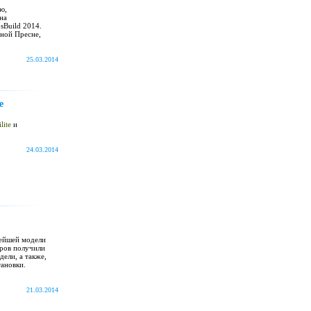
ю,
 на
sBuild 2014.
сной Пресне,
25.03.2014
e
lite
и
24.03.2014
вейшей модели
аров получили
ели, а также,
тановки.
21.03.2014