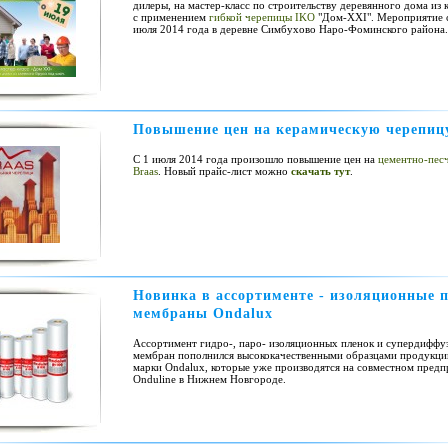
дилеры, на мастер-класс по строительству деревянного дома из 
с применением
гибкой черепицы IKO
"Дом-ХХI". Мероприятие 
июля 2014 года в деревне Симбухово Наро-Фоминского района.
Повышение цен на керамическую черепицу
С 1 июля 2014 года произошло повышение цен на
цементно-пес
Braas
. Новый прайс-лист можно
скачать тут
.
Новинка в ассортименте - изоляционные 
мембраны Ondalux
Ассортимент гидро-, паро- изоляционных пленок и супердифф
мембран пополнился высококачественными образцами продукци
марки Ondalux, которые уже производятся на совместном предп
Onduline в Нижнем Новгороде.