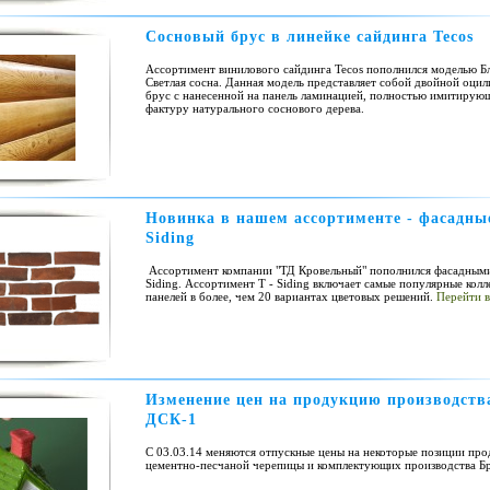
Сосновый брус в линейке сайдинга Tecos
Ассортимент винилового сайдинга Tecos пополнился моделью Бл
Светлая сосна. Данная модель представляет собой двойной оци
брус с нанесенной на панель ламинацией, полностью имитирующ
фактуру натурального соснового дерева.
Новинка в нашем ассортименте - фасадны
Siding
Ассортимент компании "ТД Кровельный" пополнился фасадными
Siding. Ассортимент T - Siding включает самые популярные кол
панелей в более, чем 20 вариантах цветовых решений.
Перейти в
Изменение цен на продукцию производств
ДСК-1
С 03.03.14 меняются отпускные цены на некоторые позиции пр
цементно-песчаной черепицы и комплектующих производства Б