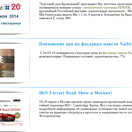
"Торговый дом Кровельный" приглашает Вас посетить экспозици
посвященную новинке сезона -
композитной черепицы FEROOF
,
крупнейшей Российской выставке строительных материалов - Mo
Мы будем рады видеть Вас c 1 по 4 апреля в Эспоцентре на Кра
павильон F, стенд 484.
Повышение цен на фасадные панели Nailit
С 24.03.14 повышаются отпускные цены на
фасадные панели Nai
комплектующие. Повышение составит, ориентировочно, 7%.
IKO Ferrari Road Show в Москве!
18-20 марта в Москве прошла серия семинаров-презентаций но
гибкой черепицы IKO - Cambridge Xpress. Все участники семин
подробную информацию об уникальных особенностях новой мод
смогли на практике убедиться в простоте и оперативности ее ус
Фоторепортаж