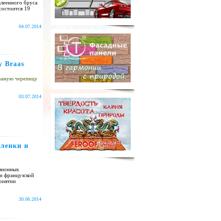
клеенного бруса
состоится 19
04.07.2014
 Braas
чаную черепицу
03.07.2014
пленки и
узионных
и французской
риятии
30.06.2014