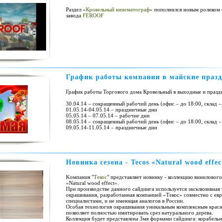
Раздел «
Кровельный кинематограф
» пополнился новым роликом 
завода
FEROOF
График работы компании в майские праз
График работы Торгового дома Кровельный в выходные и празд
30.04.14 – сокращенный рабочий день (офис – до 18:00, склад –
01.05.14-04.05.14 – праздничные дни
05.05.14 – 07.05.14 – рабочие дни
08.05.14 – сокращенный рабочий день (офис – до 18:00, склад –
09.05.14-11.05.14 – праздничные дни
Новинка сезона - Tecos «Natural wood effec
Kомпания "
Текос
" представляет новинку - коллекцию виниловог
«Natural wood effect».
При производстве данного сайдинга используется эксклюзивная
окрашивания, разработанная компанией «Текос» совместно с ев
специалистами, и не имеющая аналогов в России.
Особая технология окрашивания уникальным комплексным крас
позволяет полностью имитировать срез натурального дерева.
Коллекция будет представлена 3мя формами сайдинга: корабельн