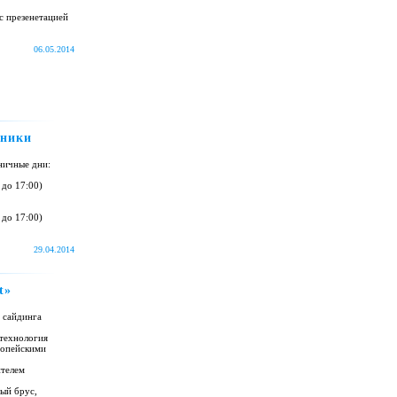
с презенетацией
06.05.2014
дники
ничные дни:
 до 17:00)
 до 17:00)
29.04.2014
t»
о сайдинга
 технология
ропейскими
ителем
ый брус,