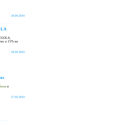
24.04.2014
OLA
TEGOLA.
тах и 15% на
18.04.2014
os
ecos
и
27.03.2014