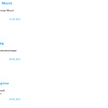
и Murol
стоки Murol.
11.06.2014
ng
комплектующие
09.06.2014
press
бной
s
.
19.05.2014