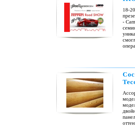
18-20
през
- Cam
семи
уника
смогл
опера
Сос
Tec
Ассор
модел
модел
двой
пане
оттен