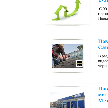
T-S
С 09
стено
Повы
Нов
Cam
В раз
видео
чере
Пов
мет
Мет