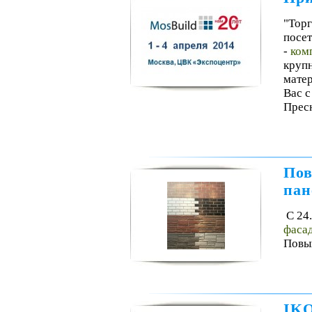
"Тор
посет
-
ком
круп
матер
Вас c
Пресн
Пов
пан
С 24
фасад
Повыш
IKO