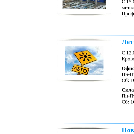
С 15
мета
Проф
Лет
С 12.
Крове
Офи
Пн-Пт
Сб: 1
Скла
Пн-Пт
Сб: 1
Нов