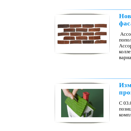
Нов
фас
Ассо
попол
Ассор
колле
вари
Изм
про
С 03.
пози
комп