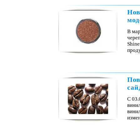
Нов
мод
В мар
чере
Shine
проду
Пов
сай
С 03.
винил
винил
изме