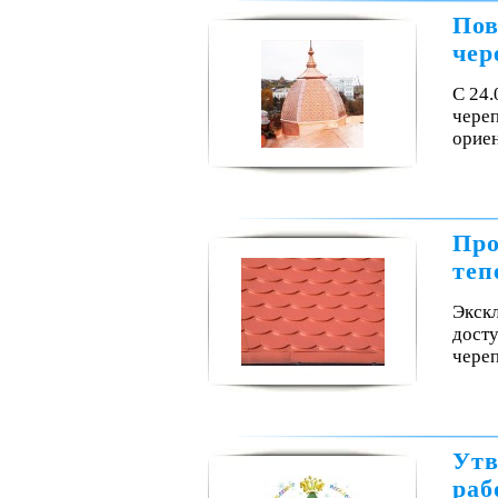
Пов
чер
С 24
чере
орие
Про
теп
Экск
досту
чере
Утв
раб