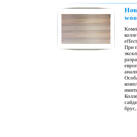
Нов
woo
Kомп
колле
effect
При п
экскл
разра
евро
анало
Особ
комп
имити
Колле
сайди
брус,