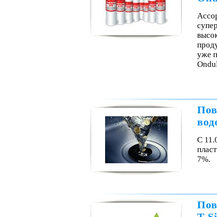
Ассор
супе
высо
прод
уже 
Ondu
Пов
вод
С 11.
пласт
7%.
Пов