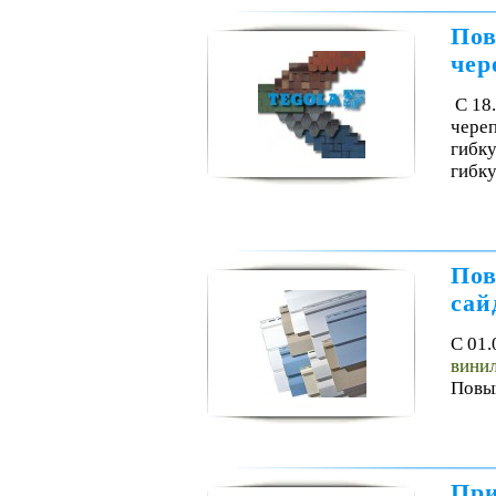
Пов
че
С 18
чере
гибку
гибку
Пов
сай
С 01.
винил
Повыш
При