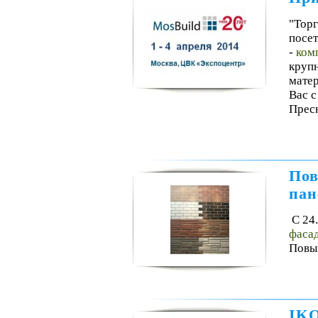
"Тор
посет
-
ком
круп
матер
Вас c
Пресн
Пов
пан
С 24
фасад
Повыш
IKO