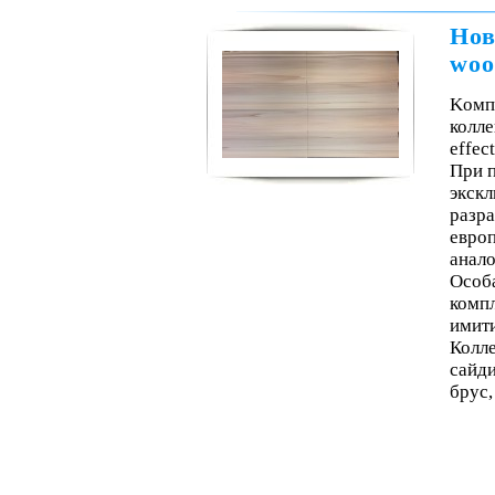
Нов
woo
Kомп
колле
effect
При п
экскл
разра
евро
анало
Особ
комп
имити
Колле
сайди
брус,