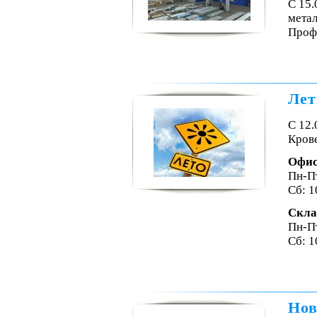
С 15
мета
Проф
Лет
С 12.
Крове
Офи
Пн-Пт
Сб: 1
Скла
Пн-Пт
Сб: 1
Нов