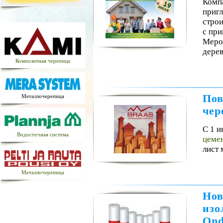
Комп
пригл
строи
с пр
Мероп
дере
Композитная черепица
Пов
Металлочерепица
чер
С 1 и
Водосточная система
цеме
лист
Металлочерепица
Нов
изо
Ond