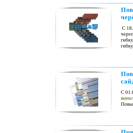
Пов
че
С 18
чере
гибку
гибку
Пов
сай
С 01.
винил
Повыш
При