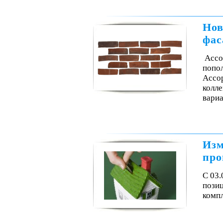
Нов
фас
Ассо
попол
Ассор
колле
вари
Изм
про
С 03.
пози
комп