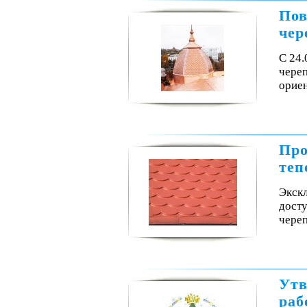
Пов
чер
С 24
чере
орие
Про
теп
Экск
досту
чере
Утв
раб