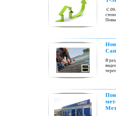
T-S
С 09
стено
Повы
Нов
Cam
В раз
видео
чере
Пов
мет
Мет