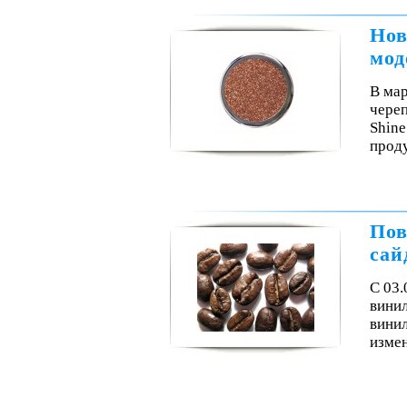
Нов
мод
В мар
чере
Shine
проду
Пов
сай
С 03.
винил
винил
изме