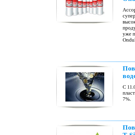
Ассор
супе
высо
прод
уже 
Ondu
Пов
вод
С 11.
пласт
7%.
Пов