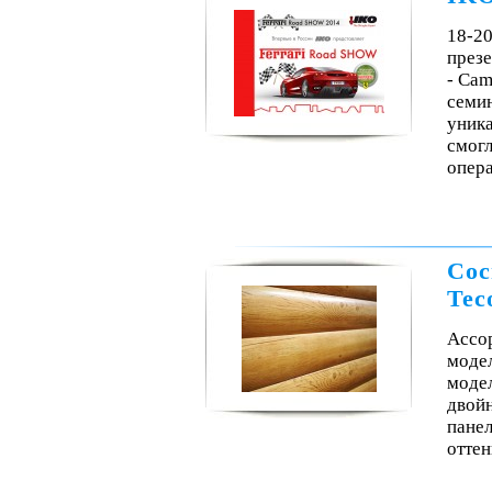
18-20
през
- Cam
семи
уника
смогл
опера
Сос
Tec
Ассор
модел
модел
двой
пане
оттен