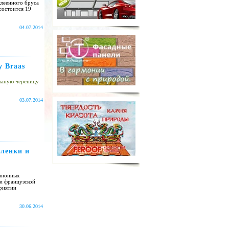
клеенного бруса
состоится 19
04.07.2014
 Braas
чаную черепицу
03.07.2014
пленки и
узионных
и французской
риятии
30.06.2014