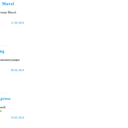
и Murol
стоки Murol.
11.06.2014
ng
комплектующие
09.06.2014
press
бной
s
.
19.05.2014