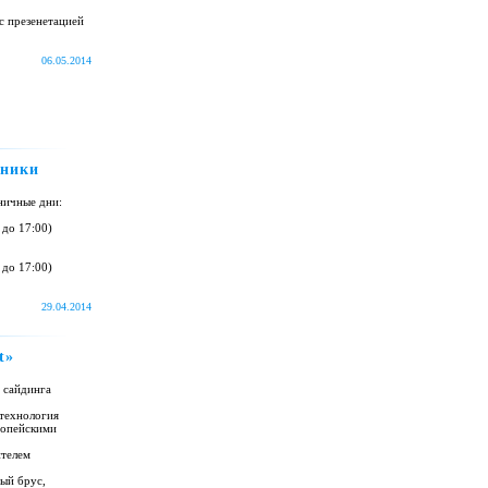
с презенетацией
06.05.2014
дники
ничные дни:
 до 17:00)
 до 17:00)
29.04.2014
t»
о сайдинга
 технология
ропейскими
ителем
ый брус,