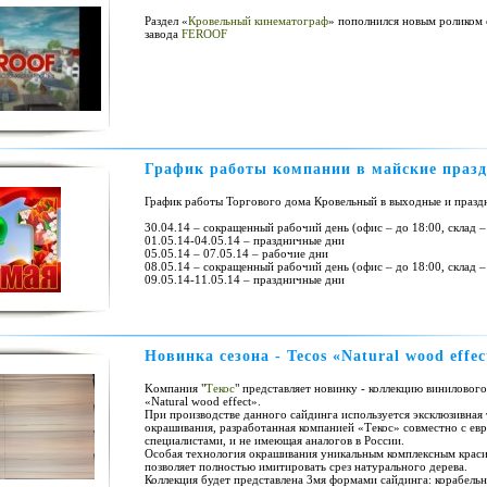
Раздел «
Кровельный кинематограф
» пополнился новым роликом 
завода
FEROOF
График работы компании в майские праз
График работы Торгового дома Кровельный в выходные и празд
30.04.14 – сокращенный рабочий день (офис – до 18:00, склад –
01.05.14-04.05.14 – праздничные дни
05.05.14 – 07.05.14 – рабочие дни
08.05.14 – сокращенный рабочий день (офис – до 18:00, склад –
09.05.14-11.05.14 – праздничные дни
Новинка сезона - Tecos «Natural wood effec
Kомпания "
Текос
" представляет новинку - коллекцию виниловог
«Natural wood effect».
При производстве данного сайдинга используется эксклюзивная
окрашивания, разработанная компанией «Текос» совместно с ев
специалистами, и не имеющая аналогов в России.
Особая технология окрашивания уникальным комплексным крас
позволяет полностью имитировать срез натурального дерева.
Коллекция будет представлена 3мя формами сайдинга: корабельн