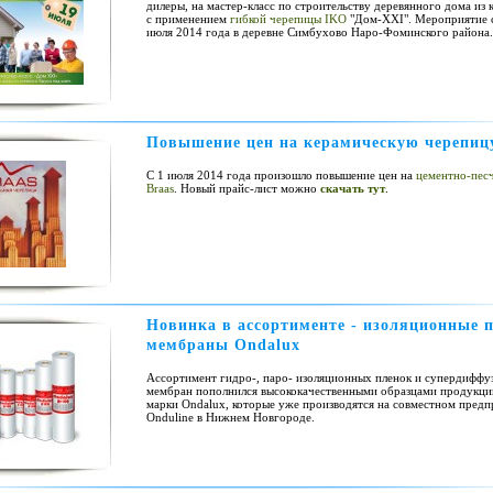
дилеры, на мастер-класс по строительству деревянного дома из 
с применением
гибкой черепицы IKO
"Дом-ХХI". Мероприятие 
июля 2014 года в деревне Симбухово Наро-Фоминского района.
Повышение цен на керамическую черепицу
С 1 июля 2014 года произошло повышение цен на
цементно-пес
Braas
. Новый прайс-лист можно
скачать тут
.
Новинка в ассортименте - изоляционные 
мембраны Ondalux
Ассортимент гидро-, паро- изоляционных пленок и супердифф
мембран пополнился высококачественными образцами продукци
марки Ondalux, которые уже производятся на совместном предп
Onduline в Нижнем Новгороде.