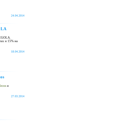
24.04.2014
OLA
TEGOLA.
тах и 15% на
18.04.2014
os
ecos
и
27.03.2014