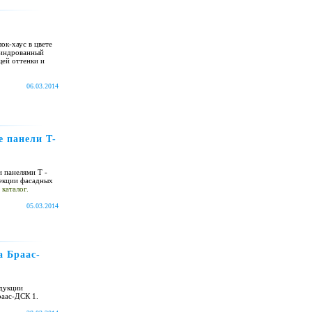
ок-хаус в цвете
линдрованный
ей оттенки и
06.03.2014
е панели T-
 панелями T -
лекции фасадных
 каталог.
05.03.2014
а Браас-
одукции
раас-ДСК 1.