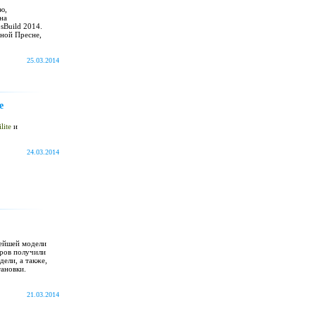
ю,
 на
sBuild 2014.
сной Пресне,
25.03.2014
e
lite
и
24.03.2014
вейшей модели
аров получили
ели, а также,
тановки.
21.03.2014