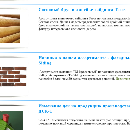
Сосновый брус в линейке сайдинга Tecos
Ассортимент винилового сайдинга Tecos пополнился моделью Бл
Светлая сосна. Данная модель представляет собой двойной оци
брус с нанесенной на панель ламинацией, полностью имитирующ
фактуру натурального соснового дерева.
Новинка в нашем ассортименте - фасадны
Siding
Ассортимент компании "ТД Кровельный" пополнился фасадными
Siding. Ассортимент T - Siding включает самые популярные кол
панелей в более, чем 20 вариантах цветовых решений.
Перейти в
Изменение цен на продукцию производств
ДСК-1
С 03.03.14 меняются отпускные цены на некоторые позиции пр
цементно-песчаной черепицы и комплектующих производства Б