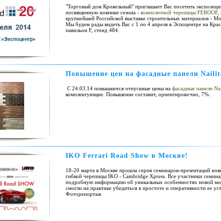
"Торговый дом Кровельный" приглашает Вас посетить экспозици
посвященную новинке сезона -
композитной черепицы FEROOF
,
крупнейшей Российской выставке строительных материалов - Mo
Мы будем рады видеть Вас c 1 по 4 апреля в Эспоцентре на Кра
павильон F, стенд 484.
Повышение цен на фасадные панели Nailit
С 24.03.14 повышаются отпускные цены на
фасадные панели Nai
комплектующие. Повышение составит, ориентировочно, 7%.
IKO Ferrari Road Show в Москве!
18-20 марта в Москве прошла серия семинаров-презентаций но
гибкой черепицы IKO - Cambridge Xpress. Все участники семин
подробную информацию об уникальных особенностях новой мод
смогли на практике убедиться в простоте и оперативности ее ус
Фоторепортаж