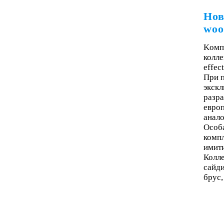
Нов
woo
Kомп
колле
effect
При п
экскл
разра
евро
анало
Особ
комп
имити
Колле
сайди
брус,