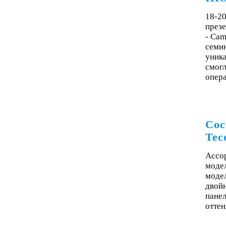
18-20
през
- Cam
семи
уника
смогл
опера
Сос
Tec
Ассор
модел
модел
двой
пане
оттен