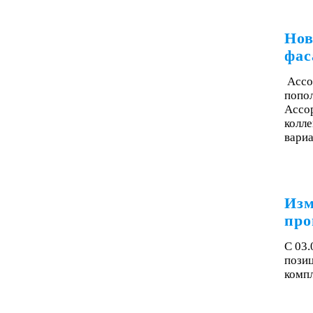
Нов
фас
Ассо
попол
Ассор
колле
вари
Изм
про
С 03.
пози
комп