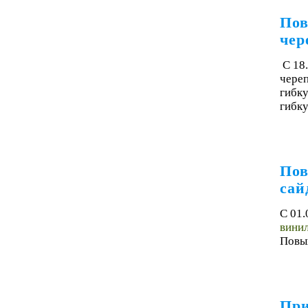
Пов
че
С 18
чере
гибку
гибку
Пов
сай
С 01.
винил
Повыш
При