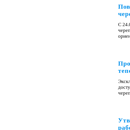
Пов
чер
С 24
чере
орие
Про
теп
Экск
досту
чере
Утв
раб