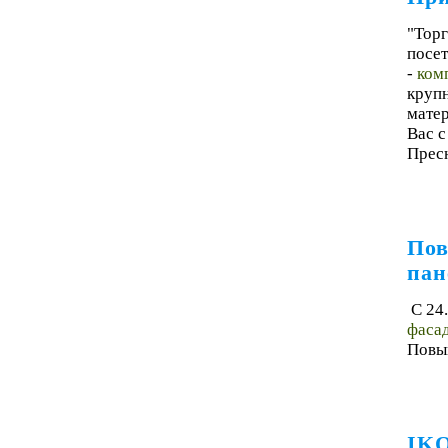
"Тор
посет
-
ком
круп
матер
Вас c
Пресн
Пов
пан
С 24
фасад
Повыш
IKO