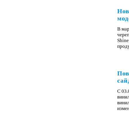
Нов
мод
В мар
чере
Shine
проду
Пов
сай
С 03.
винил
винил
изме