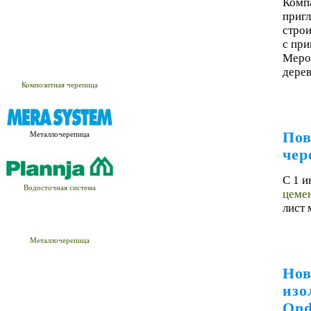
Комп
пригл
строи
с пр
Мероп
дере
Композитная черепица
Пов
Металлочерепица
чер
С 1 и
Водосточная система
цеме
лист
Металлочерепица
Нов
изо
Ond