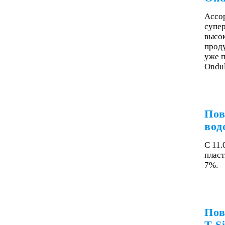
Ассор
супе
высо
прод
уже 
Ondu
Пов
вод
С 11.
пласт
7%.
Пов