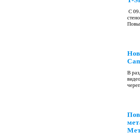
T-S
С 09
стено
Повы
Нов
Cam
В раз
видео
чере
Пов
мет
Мет