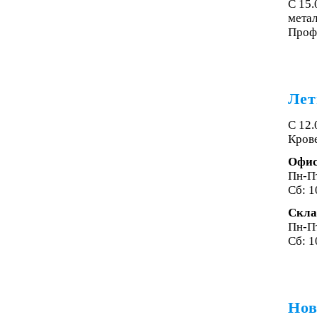
С 15
мета
Проф
Лет
С 12.
Крове
Офи
Пн-Пт
Сб: 1
Скла
Пн-Пт
Сб: 1
Нов