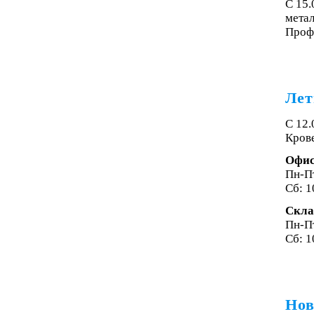
С 15
мета
Проф
Лет
С 12.
Крове
Офи
Пн-Пт
Сб: 1
Скла
Пн-Пт
Сб: 1
Нов