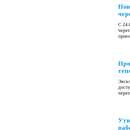
Пов
чер
С 24
чере
орие
Про
теп
Экск
досту
чере
Утв
раб