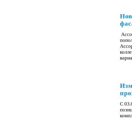
Нов
фас
Ассо
попол
Ассор
колле
вари
Изм
про
С 03.
пози
комп