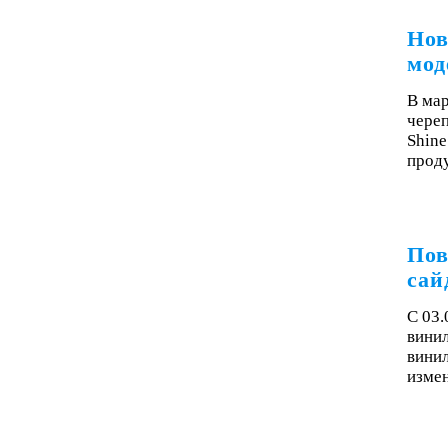
Нов
мод
В мар
чере
Shine
проду
Пов
сай
С 03.
винил
винил
изме