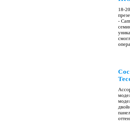
18-20
през
- Cam
семи
уника
смогл
опера
Сос
Tec
Ассор
модел
модел
двой
пане
оттен