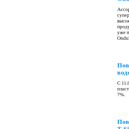
Ассор
супе
высо
прод
уже 
Ondu
Пов
вод
С 11.
пласт
7%.
Пов