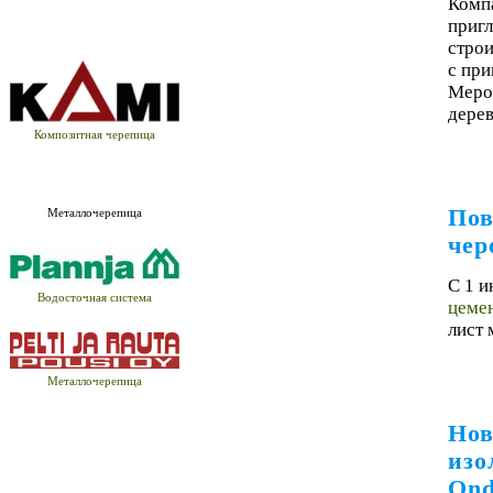
Комп
пригл
строи
с пр
Мероп
дере
Композитная черепица
Пов
Металлочерепица
чер
С 1 и
Водосточная система
цеме
лист
Металлочерепица
Нов
изо
Ond