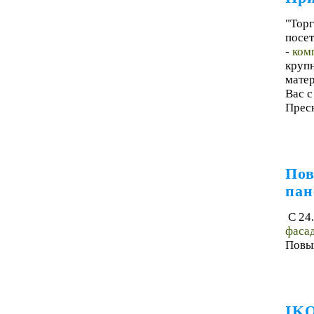
"Тор
посет
-
ком
круп
матер
Вас c
Пресн
Пов
пан
С 24
фасад
Повыш
IKO