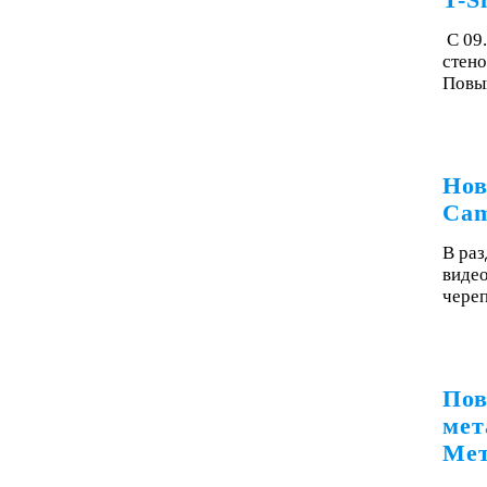
T-S
С 09
стено
Повы
Нов
Cam
В раз
видео
чере
Пов
мет
Мет