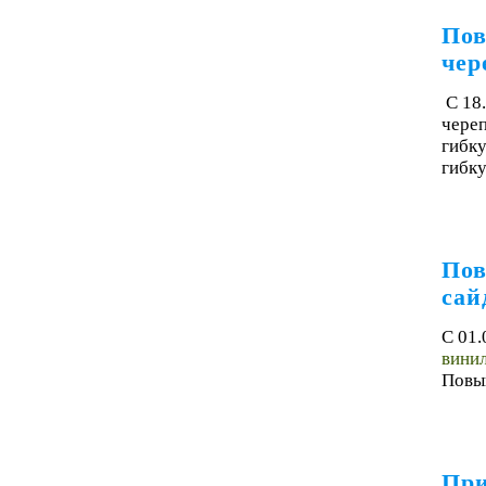
Пов
че
С 18
чере
гибку
гибку
Пов
сай
С 01.
винил
Повыш
При