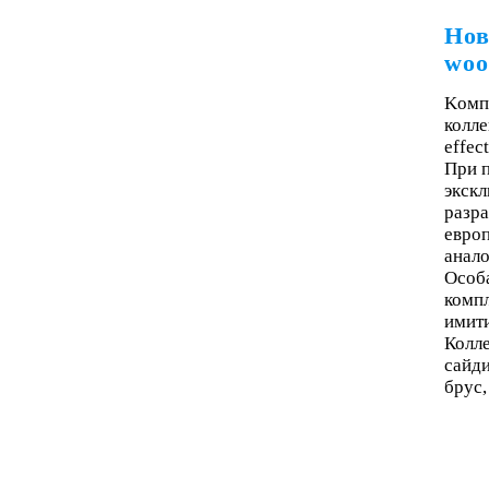
Нов
woo
Kомп
колле
effect
При п
экскл
разра
евро
анало
Особ
комп
имити
Колле
сайди
брус,