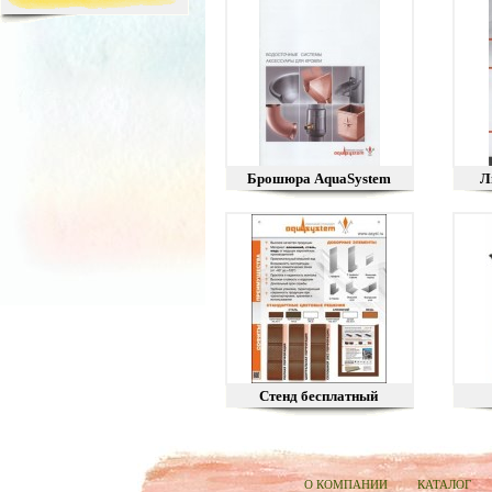
Брошюра AquaSystem
Л
Стенд бесплатный
О КОМПАНИИ
КАТАЛОГ